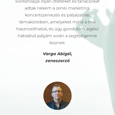
workshopjai olyan ötleteket és tanácsokat
adtak nekem a zenei marketing,
koncertszervezés és pályázatírás
témaköreiben, amelyeket mind a mai
hasznosíthatok, és úgy gondolom, egész
hátralévő pályám során a segítségemre
lesznek.
Varga Abigél,
zeneszerző