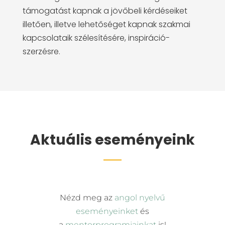
támogatást kapnak a jövőbeli kérdéseiket
illetően, illetve lehetőséget kapnak szakmai
kapcsolataik szélesítésére, inspiráció-
szerzésre.
Aktuális eseményeink
Nézd meg az
angol nyelvű
eseményeinket
és
a
mentorprogramjainkat
is!