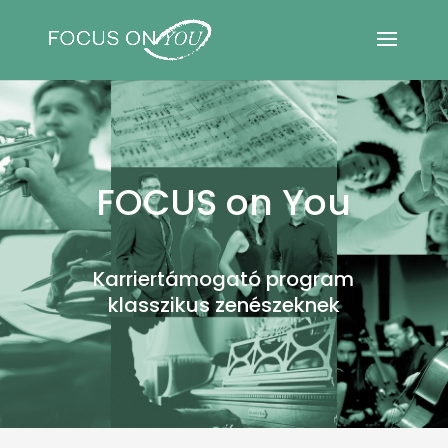
FOCUS on You
Karriertámogató program
klasszikus zenészeknek