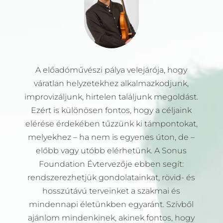
A előadóművészi pálya velejárója, hogy
váratlan helyzetekhez alkalmazkodjunk,
improvizáljunk, hirtelen találjunk megoldást.
Ezért is különösen fontos, hogy a céljaink
elérése érdekében tűzzünk ki támpontokat,
melyekhez – ha nem is egyenes úton, de –
előbb vagy utóbb elérhetünk. A Sonus
Foundation Évtervezője ebben segít:
rendszerezhetjük gondolatainkat, rövid- és
hosszútávú terveinket a szakmai és
mindennapi életünkben egyaránt. Szívből
ajánlom mindenkinek, akinek fontos, hogy