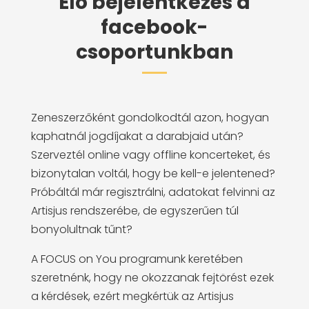
Élő bejelentkezés a
facebook-
csoportunkban
Zeneszerzőként gondolkodtál azon, hogyan
kaphatnál jogdíjakat a darabjaid után?
Szerveztél online vagy offline koncerteket, és
bizonytalan voltál, hogy be kell-e jelentened?
Próbáltál már regisztrálni, adatokat felvinni az
Artisjus rendszerébe, de egyszerűen túl
bonyolultnak tűnt?
A FOCUS on You programunk keretében
szeretnénk, hogy ne okozzanak fejtörést ezek
a kérdések, ezért megkértük az Artisjus