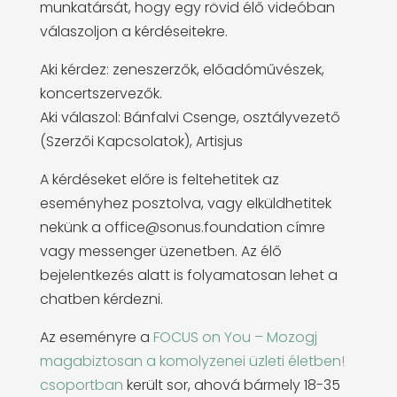
munkatársát, hogy egy rövid élő videóban
válaszoljon a kérdéseitekre.
Aki kérdez: zeneszerzők, előadóművészek,
koncertszervezők.
Aki válaszol: Bánfalvi Csenge, osztályvezető
(Szerzői Kapcsolatok), Artisjus
A kérdéseket előre is feltehetitek az
eseményhez posztolva, vagy elküldhetitek
nekünk a office@sonus.foundation címre
vagy messenger üzenetben. Az élő
bejelentkezés alatt is folyamatosan lehet a
chatben kérdezni.
Az eseményre a
FOCUS on You – Mozogj
magabiztosan a komolyzenei üzleti életben!
csoportban
került sor, ahová bármely 18-35